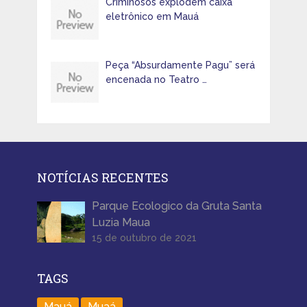
Criminosos explodem caixa
eletrônico em Mauá
Peça “Absurdamente Pagu” será
encenada no Teatro …
NOTÍCIAS RECENTES
Parque Ecologico da Gruta Santa
Luzia Maua
15 de outubro de 2021
TAGS
Mauá
Muaá