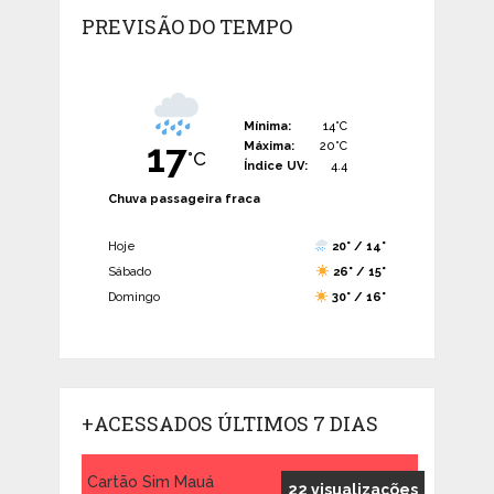
PREVISÃO DO TEMPO
Mínima:
14°C
17
Máxima:
20°C
°C
Índice UV:
4.4
Chuva passageira fraca
Hoje
20° / 14°
Sábado
26° / 15°
Domingo
30° / 16°
+ACESSADOS ÚLTIMOS 7 DIAS
Cartão Sim Mauá
22 visualizações