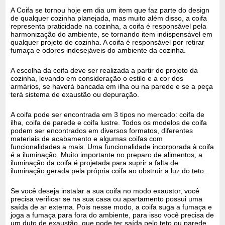
A Coifa se tornou hoje em dia um item que faz parte do design
de qualquer cozinha planejada, mas muito além disso, a coifa
representa praticidade na cozinha, a coifa é responsável pela
harmonização do ambiente, se tornando item indispensável em
qualquer projeto de cozinha. A coifa é responsável por retirar
fumaça e odores indesejáveis do ambiente da cozinha.
A escolha da coifa deve ser realizada a partir do projeto da
cozinha, levando em consideração o estilo e a cor dos
armários, se haverá bancada em ilha ou na parede e se a peça
terá sistema de exaustão ou depuração.
A coifa pode ser encontrada em 3 tipos no mercado: coifa de
ilha, coifa de parede e coifa lustre. Todos os modelos de coifa
podem ser encontrados em diversos formatos, diferentes
materiais de acabamento e algumas coifas com
funcionalidades a mais. Uma funcionalidade incorporada à coifa
é a iluminação. Muito importante no preparo de alimentos, a
iluminação da coifa é projetada para suprir a falta de
iluminação gerada pela própria coifa ao obstruir a luz do teto.
Se você deseja instalar a sua coifa no modo exaustor, você
precisa verificar se na sua casa ou apartamento possui uma
saída de ar externa. Pois nesse modo, a coifa suga a fumaça e
joga a fumaça para fora do ambiente, para isso você precisa de
um duto de exaustão, que pode ter saída pelo teto ou parede.