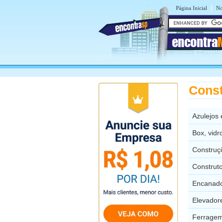
|
Página Inicial
No
encontra
Cons
Azulejos
Box, vid
Construç
Construt
Encanado
Elevador
Ferrage