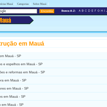
|
|
|
tícias Mauá
Categorias
Sobre Mauá
Mauá
trução em Mauá
 em Mauá - SP
ros e espelhos em Mauá - SP
ões e reformas em Mauá - SP
ora em Mauá - SP
res em Mauá - SP
es em Mauá - SP
m em Mauá - SP